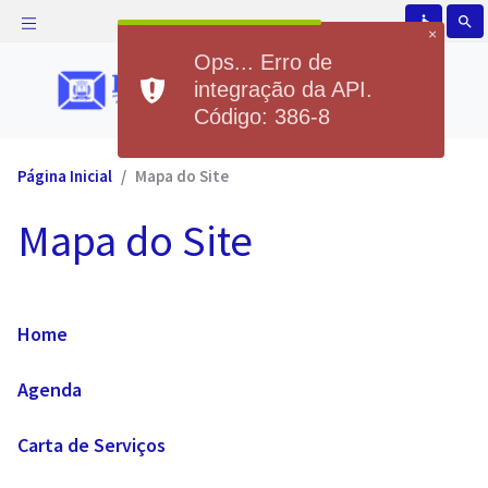
accessible
search
×
Ops... Erro de
integração da API.
Código: 386-8
Página Inicial
Mapa do Site
Mapa do Site
Home
Agenda
Carta de Serviços