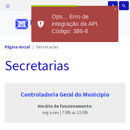
accessible
search
×
Ops... Erro de
integração da API.
Código: 386-8
Página Inicial
Secretarias
Secretarias
Controladoria Geral do Municipio
Horário de funcionamento:
seg a sex | 7:30h as 13:30h