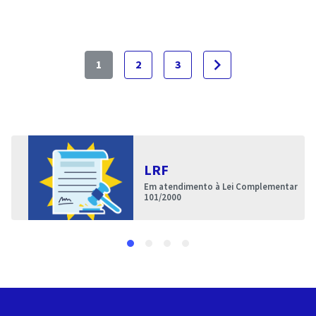
navigate_next
1
2
3
LRF
Em atendimento à Lei Complementar
101/2000