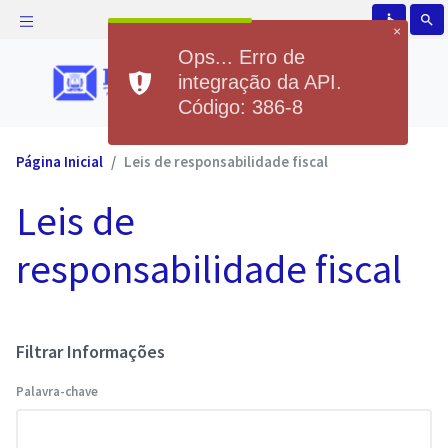
accessible
search
×
Ops... Erro de
integração da API.
Código: 386-8
Página Inicial
Leis de responsabilidade fiscal
Leis de
responsabilidade fiscal
Filtrar Informações
Palavra-chave