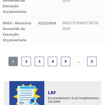
Resumido da
2024
Execução
Orçamentaria
RREO - Relatório
02/12/2024
RREO 5º BIMESTRE DE
Resumido da
2024
Execução
Orçamentaria
navigate_next
1
2
3
4
5
...
LRF
Em atendimento à Lei Complementar
101/2000