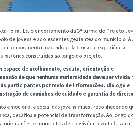
exta-feira, 15, o encerramento da 3ª turma do Projeto Jo
poio de jovens e adolescentes gestantes do município. A
ra em um momento marcado pela troca de experiências,
s histórias construídas ao longo do projeto.
m espaço de acolhimento, escuta, orientação e
reensão de que nenhuma maternidade deve ser vivida 
 às participantes por meio de informações, diálogo e
strução de caminhos de cuidado e garantia de direito
ento emocional e social das jovens mães, reconhecendo q
onhos, desafios e potencial de transformação. Ao longo d
o a orientações e momentos de convivência voltados ao 