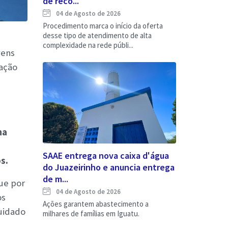
de reco...
04 de Agosto de 2026
Procedimento marca o início da oferta
desse tipo de atendimento de alta
complexidade na rede públi...
vens
 ação
na
SAAE entrega nova caixa d'água
s.
do Juazeirinho e anuncia entrega
de m...
ue por
04 de Agosto de 2026
os
Ações garantem abastecimento a
cuidado
milhares de famílias em Iguatu.