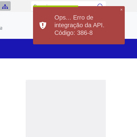
×
Ops... Erro de
Previsão do Tempo
integração da API.
Hoje
Sábado
63
20°
37°
20°
36°
Código: 386-8
Min
Max
Min
Max