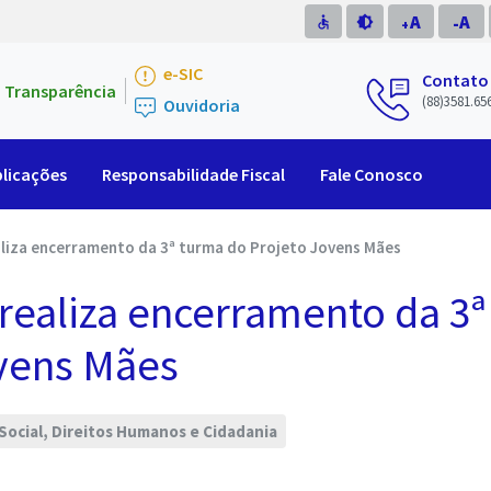
A
A
accessible
brightness_medium
-
+
e-SIC
Contato
Transparência
(88)3581.65
Ouvidoria
licações
Responsabilidade Fiscal
Fale Conosco
aliza encerramento da 3ª turma do Projeto Jovens Mães
 realiza encerramento da 3ª
vens Mães
 Social, Direitos Humanos e Cidadania