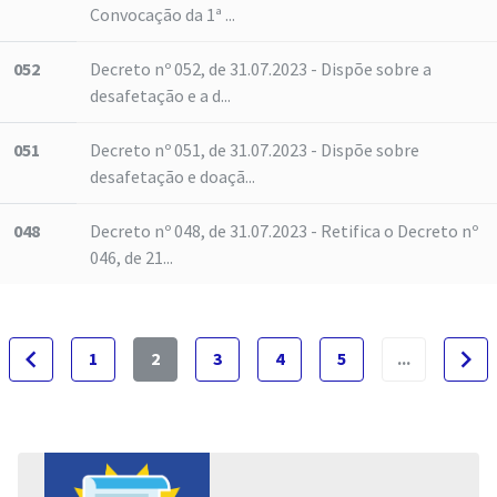
Convocação da 1ª ...
052
Decreto nº 052, de 31.07.2023 - Dispõe sobre a
desafetação e a d...
051
Decreto nº 051, de 31.07.2023 - Dispõe sobre
desafetação e doaçã...
048
Decreto nº 048, de 31.07.2023 - Retifica o Decreto nº
046, de 21...
navigate_before
navigate_next
1
2
3
4
5
...