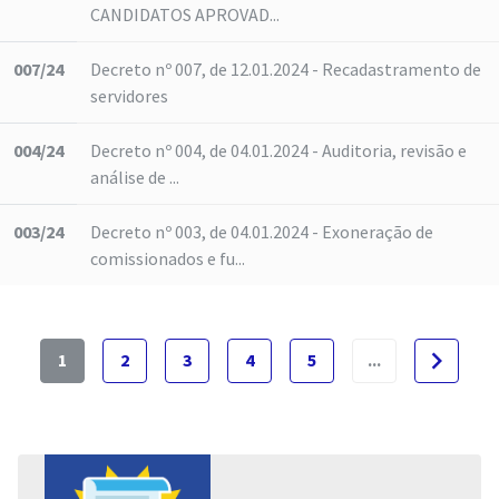
CANDIDATOS APROVAD...
007/24
Decreto nº 007, de 12.01.2024 - Recadastramento de
servidores
004/24
Decreto nº 004, de 04.01.2024 - Auditoria, revisão e
análise de ...
003/24
Decreto nº 003, de 04.01.2024 - Exoneração de
comissionados e fu...
navigate_next
1
2
3
4
5
...