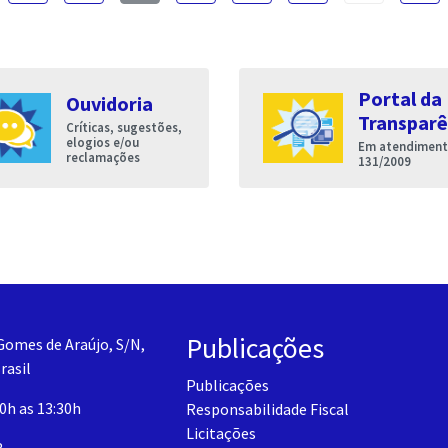
Portal da
Ouvidoria
Transparê
Críticas, sugestões,
elogios e/ou
Em atendimento
reclamações
131/2009
Publicações
Gomes de Araújo, S/N,
rasil
Publicações
30h as 13:30h
Responsabilidade Fiscal
Licitações