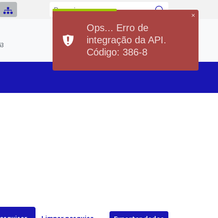
×
Ops... Erro de
Previsão do Tempo
integração da API.
Hoje
Sábado
63
20°
37°
20°
36°
Código: 386-8
Min
Max
Min
Max