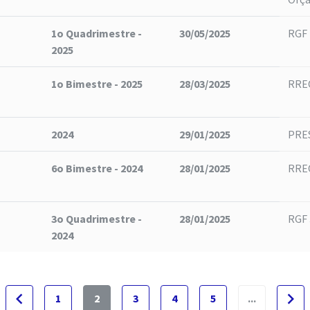
1o Quadrimestre -
30/05/2025
RGF
2025
1o Bimestre - 2025
28/03/2025
RREO
2024
29/01/2025
PRE
6o Bimestre - 2024
28/01/2025
RREO
3o Quadrimestre -
28/01/2025
RGF 
2024
navigate_before
navigate_next
1
2
3
4
5
...