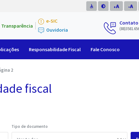
A
A
accessible
brightness_medium
-
+
e-SIC
Contato
Transparência
(88)3581.65
Ouvidoria
licações
Responsabilidade Fiscal
Fale Conosco
ágina 2
dade fiscal
Tipo de documento