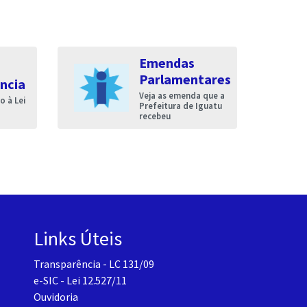
Emendas
Parlamentares
ncia
Veja as emenda que a
 à Lei
Prefeitura de Iguatu
recebeu
Links Úteis
Transparência - LC 131/09
e-SIC - Lei 12.527/11
Ouvidoria