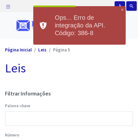
accessible
search
×
Ops... Erro de
integração da API.
Código: 386-8
Página Inicial
Leis
Página 5
Leis
Filtrar Informações
Palavra-chave
Número