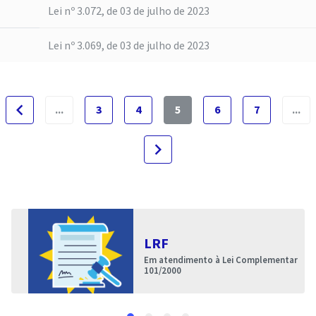
Lei nº 3.072, de 03 de julho de 2023
Lei nº 3.069, de 03 de julho de 2023
navigate_before
...
3
4
5
6
7
...
navigate_next
LRF
Em atendimento à Lei Complementar
101/2000